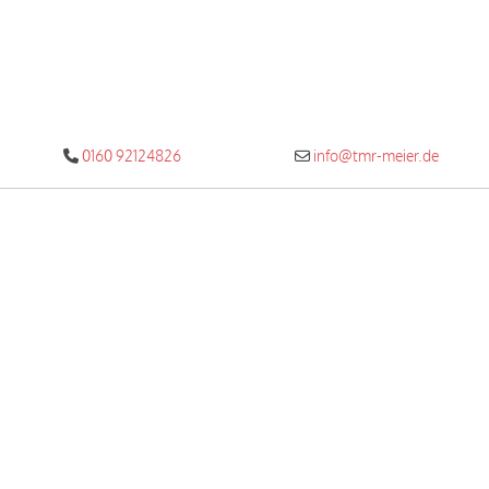
0160 92124826
info@tmr-meier.de

