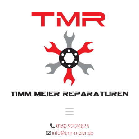
0160 92124826

info@tmr-meier.de
